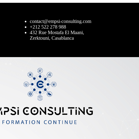
contact@empsi-consulting.com
+212 522 278 988
432 Rue Mostafa El Maani,
Zerktouni, Casablanca