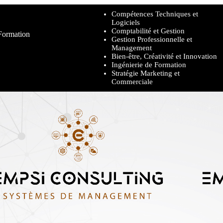
Compétences Techniques et
Logiciels​
Comptabilité et Gestion​
 Formation
Gestion Professionnelle et
Management
Bien-être, Créativité et Innovation
Ingénierie de Formation
Stratégie Marketing et
Commerciale