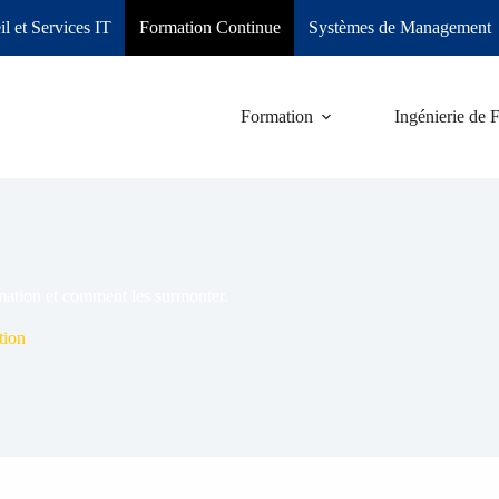
l et Services IT
Formation Continue
Systèmes de Management
Formation
Ingénierie de 
rmation et comment les surmonter.
tion